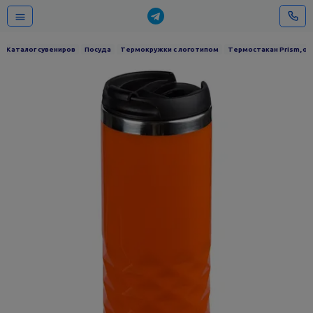
Каталог сувениров
Посуда
Термокружки с логотипом
Термостакан Prism, о