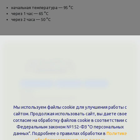
начальная температура — 95 °С
через 1 час — 65 °С
через 2 часа — 50 °С
Каталог услуг
Сувениры
Магазин
О нас
Примеры выполненных работ
Вконтакте
Мы используем файлы cookie для улучшения работы с
Документы
сайтом. Продолжая использовать сайт, вы даете свое
Политика обработки персональных данных
согласие на обработку файлов cookie в соответствии с
Публичная оферта
Федеральным законом №152-ФЗ "О персональных
данных". Подробнее о правилах обработки в
Политике
Контакты филиала