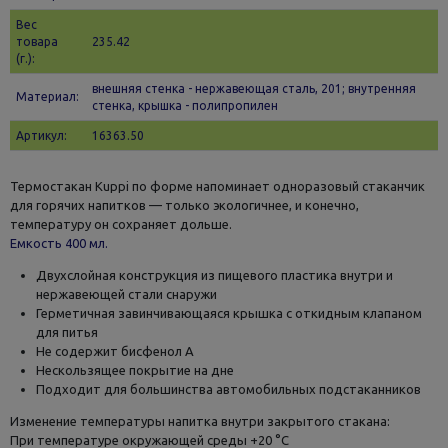
Вес
товара
235.42
(г.):
внешняя стенка - нержавеющая сталь, 201; внутренняя
Материал:
стенка, крышка - полипропилен
Артикул:
16363.50
Термостакан Kuppi по форме напоминает одноразовый стаканчик
для горячих напитков — только экологичнее, и конечно,
температуру он сохраняет дольше.
Емкость 400 мл.
Двухслойная конструкция из пищевого пластика внутри и
нержавеющей стали снаружи
Герметичная завинчивающаяся крышка с откидным клапаном
для питья
Не содержит бисфенол А
Нескользящее покрытие на дне
Подходит для большинства автомобильных подстаканников
Изменение температуры напитка внутри закрытого стакана:
При температуре окружающей среды +20 °С