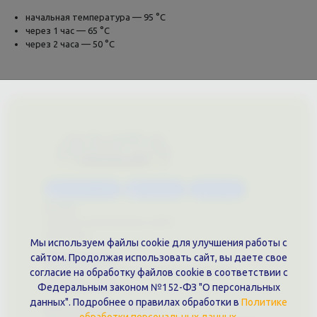
начальная температура — 95 °С
через 1 час — 65 °С
через 2 часа — 50 °С
Каталог услуг
Сувениры
Магазин
О нас
Примеры выполненных работ
Вконтакте
Мы используем файлы cookie для улучшения работы с
Документы
сайтом. Продолжая использовать сайт, вы даете свое
Политика обработки персональных данных
согласие на обработку файлов cookie в соответствии с
Публичная оферта
Федеральным законом №152-ФЗ "О персональных
данных". Подробнее о правилах обработки в
Политике
Контакты филиала