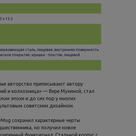
5 x 15.5
 нержавеющая сталь, пищевая; внутренняя поверхность
ческое покрытие; крышка - пластик, пищевой
 чье авторство приписывают автору
ий и колхозница» — Вере Мухиной, стал
ом эпохи и до сих пор у многих
культовым советским дизайном.
yMug сохранил характерные черты
дшественника, но получил новое
ширенный функционал. Стальной корпус с