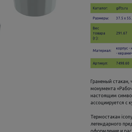
Каталог:
gifts.ru
Размеры:
37.5 х 55.
Вес
товара
291.67
(г.):
корпус -
Материал:
- керами
Артикул:
7498.60
Граненый стакан,
монумента «Рабоч
настоящим символ
ассоциируется с 
Термостакан icon
легендарного пре
оформление и рас