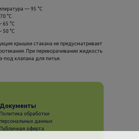
мпература — 95 °С
70 °С
— 65 °С
— 50 °С
укция крышки стакана не предусматривает
ротекания. При переворачивании жидкость
з-под клапана для питья.
Документы
Политика обработки
персональных данных
Публичная оферта