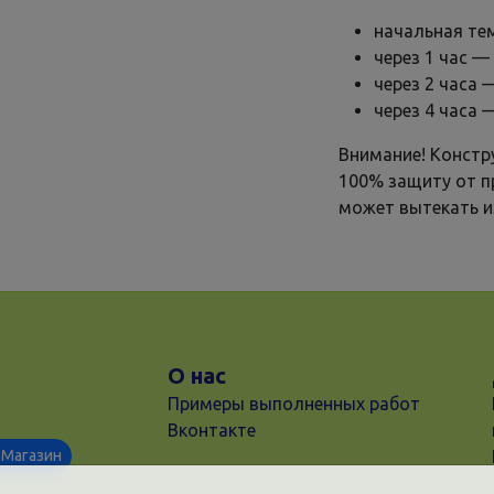
начальная те
через 1 час — 
через 2 часа 
через 4 часа 
Внимание! Констр
100% защиту от п
может вытекать и
О нас
Примеры выполненных работ
Вконтакте
Магазин