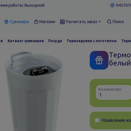
емя работы: Выходной
9457070
Сувениры
Магазин
Расчитать заказ
Поиск
ая
Каталог сувениров
Посуда
Термокружки с логотипом
Терм
Термо
белый
Количество
Нанесение и