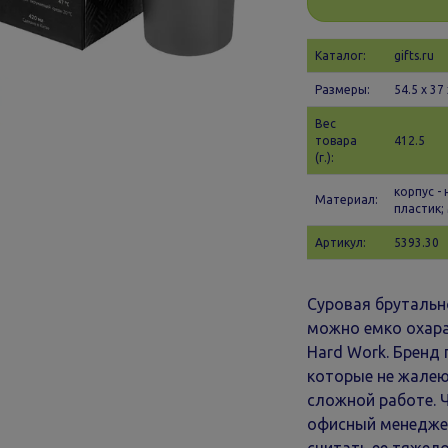
Каталог:
gifts.ru
Размеры:
54.5 х 37 
Вес
товара
412.5
(г.):
корпус -
Материал:
пластик;
Артикул:
5393.30
Суровая брутальн
можно емко охара
Hard Work. Бренд
которые не жалею
сложной работе. Ч
офисный менеджер