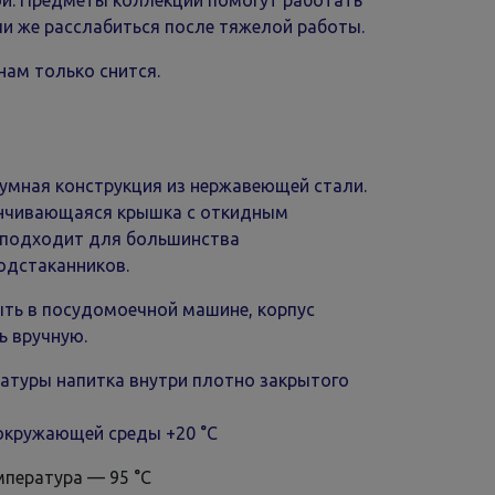
ой. Предметы коллекции помогут работать
и же расслабиться после тяжелой работы.
нам только снится.
умная конструкция из нержавеющей стали.
инчивающаяся крышка с откидным
 подходит для большинства
одстаканников.
ть в посудомоечной машине, корпус
ь вручную.
атуры напитка внутри плотно закрытого
окружающей среды +20 °С
мпература — 95 °С