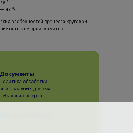
78 °С
 — 47 °С
еских особенностей процесса круговой
ние встык не производится.
Документы
Политика обработки
персональных данных
Публичная оферта
Написать в Telegram