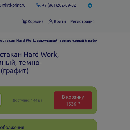
@krd-print.ru
+7 (861)202-09-02
Корзина
Войти
Регистрация
остакан Hard Work, вакуумный, темно-серый (графит)
стакан Hard Work,
мный, темно-
(графит)
В корзину
Доступно:
144 шт.
1536 ₽
зображения