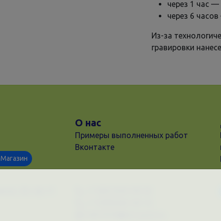
через 1 час — 
через 6 часов
Из-за технологич
гравировки нанесе
О нас
Примеры выполненных работ
Вконтакте
Магазин
ков, 28, оф. 51
+7 (861)202-09-02
+7 (909)466-00-16
9457070@krd-print.ru