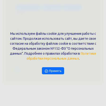
Каталог услуг
Сувениры
Магазин
О нас
Примеры выполненных работ
Вконтакте
Документы
Мы используем файлы cookie для улучшения работы с
Политика обработки персональных данных
сайтом. Продолжая использовать сайт, вы даете свое
Публичная оферта
согласие на обработку файлов cookie в соответствии с
Контакты филиала
Федеральным законом №152-ФЗ "О персональных
г. Краснодар, ул. Шоссе Нефтяников, 28, оф. 51
данных". Подробнее о правилах обработки в
Политике
+7 (861)202-09-02
обработки персональных данных
.
+7 (909)466-00-16
9457070@krd-print.ru
Написать в Telegram
Принять
ИП Гончарова Нина Николаевна, ИНН: ИНН 231203775909, Юр.адрес:
350051, Краснодарский край, г. Краснодар, ул. Шоссе Нефтяников,
28, оф.51