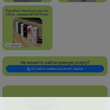
Коробка с печатью, картон
230 гр , размер 80*29*29 мм.
от 10600 ₽
Не можете найти нужную услугу?
Оставить заявку на расчет заказа