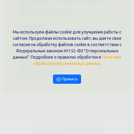
О нас
Примеры выполненных работ
Вконтакте
Документы
Мы используем файлы cookie для улучшения работы с
Политика обработки персональных данных
Публичная оферта
сайтом. Продолжая использовать сайт, вы даете свое
согласие на обработку файлов cookie в соответствии с
Контакты филиала
Федеральным законом №152-ФЗ "О персональных
г. Краснодар, ул. Шоссе Нефтяников, 28, оф. 51
данных". Подробнее о правилах обработки в
Политике
+7 (861)202-09-02
обработки персональных данных
.
+7 (909)466-00-16
9457070@krd-print.ru
Написать в Telegram
Принять
ИП Гончарова Нина Николаевна, ИНН: ИНН 231203775909, Юр.адрес:
350051, Краснодарский край, г. Краснодар, ул. Шоссе Нефтяников,
28, оф.51
Сайт предоставлен
WEBTOPRINT24