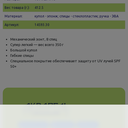
Вес товара (г.):
412.5
Материал:
купол - эпонж; спицы - стеклопластик; ручка - ЭВА
Артикул:
14593.30
Механический зонт, 8 спиц
Супер легкий — вес всего 350 г
Большой купол
Гибкие спицы
Специальное покрытие обеспечивает защиту от UV лучей SPF
50+
Каталог услуг
Сувениры
Магазин