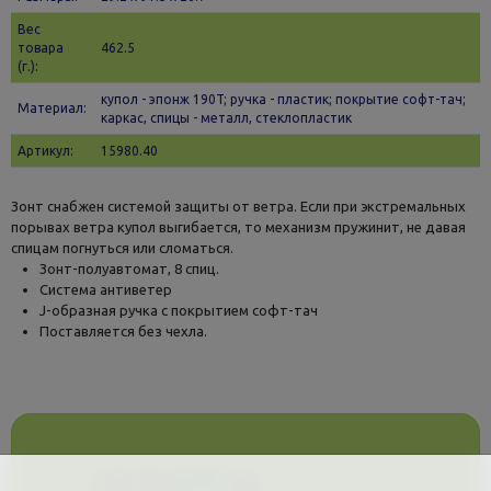
Вес
товара
462.5
(г.):
купол - эпонж 190T; ручка - пластик; покрытие софт-тач;
Материал:
каркас, спицы - металл, стеклопластик
Артикул:
15980.40
Зонт снабжен системой защиты от ветра. Если при экстремальных
порывах ветра купол выгибается, то механизм пружинит, не давая
спицам погнуться или сломаться.
Зонт-полуавтомат, 8 спиц.
Система антиветер
J-образная ручка с покрытием софт-тач
Поставляется без чехла.