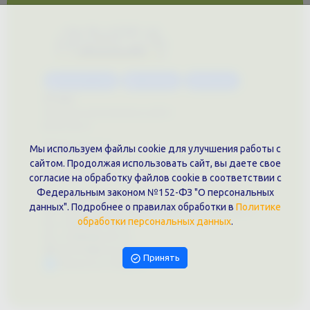
Каталог услуг
Сувениры
Магазин
О нас
Примеры выполненных работ
Вконтакте
Документы
Мы используем файлы cookie для улучшения работы с
Политика обработки персональных данных
сайтом. Продолжая использовать сайт, вы даете свое
Публичная оферта
согласие на обработку файлов cookie в соответствии с
Федеральным законом №152-ФЗ "О персональных
Контакты филиала
данных". Подробнее о правилах обработки в
Политике
г. Краснодар, ул. Шоссе Нефтяников, 28, оф. 51
обработки персональных данных
.
+7 (861)202-09-02
+7 (909)466-00-16
9457070@krd-print.ru
Принять
Написать в Telegram