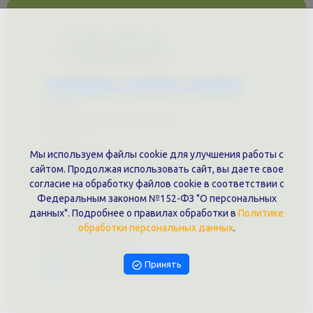
Каталог услуг
Сувениры
Магазин
О нас
Примеры выполненных работ
Вконтакте
Документы
Мы используем файлы cookie для улучшения работы с
Политика обработки персональных данных
сайтом. Продолжая использовать сайт, вы даете свое
Публичная оферта
согласие на обработку файлов cookie в соответствии с
Федеральным законом №152-ФЗ "О персональных
Контакты филиала
данных". Подробнее о правилах обработки в
Политике
г. Краснодар, ул. Шоссе Нефтяников, 28, оф. 51
обработки персональных данных
.
+7 (861)202-09-02
+7 (909)466-00-16
9457070@krd-print.ru
Принять
Написать в Telegram