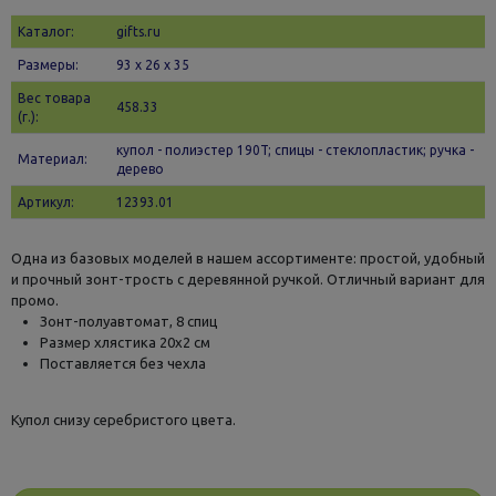
Каталог:
gifts.ru
Размеры:
93 х 26 x 35
Вес товара
458.33
(г.):
купол - полиэстер 190T; спицы - стеклопластик; ручка -
Материал:
дерево
Артикул:
12393.01
Одна из базовых моделей в нашем ассортименте: простой, удобный
и прочный зонт-трость с деревянной ручкой. Отличный вариант для
промо.
Зонт-полуавтомат, 8 спиц
Размер хлястика 20х2 см
Поставляется без чехла
Купол снизу серебристого цвета.