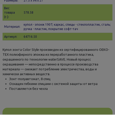
Размеры:
27.5 х 94 x 27
Вес
товара
578.58
(г.):
купол - эпонж 190T; каркас, спицы - стеклопластик, сталь;
Материал:
ручка - пластик, покрытие софт-тач
Артикул:
64716.50
Купол зонта Color Style произведен из сертифицированного OEKO-
TEX полиэфирного эпонжа из переработанного пластика,
окрашенного по технологии waterSAVE. Новый процесс
окрашивания — непосредственно в процессе производства
материала — снижает потребление электричества, воды и
химически активных веществ.
Зонт-полуавтомат, 8 спиц
Оснащен гибкими спицами с системой защиты от ветра
Поставляется без чехла