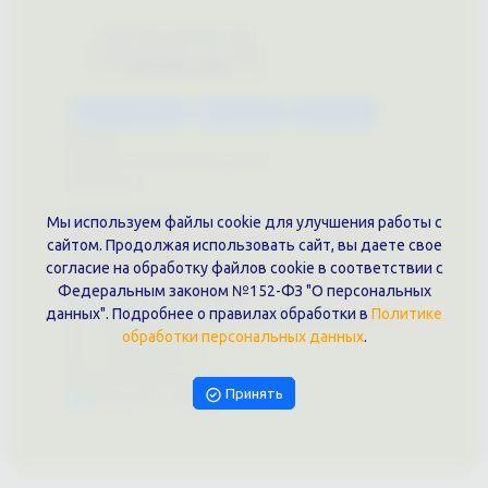
Каталог услуг
Сувениры
Магазин
О нас
Примеры выполненных работ
Вконтакте
Документы
Мы используем файлы cookie для улучшения работы с
Политика обработки персональных данных
сайтом. Продолжая использовать сайт, вы даете свое
Публичная оферта
согласие на обработку файлов cookie в соответствии с
Федеральным законом №152-ФЗ "О персональных
Контакты филиала
данных". Подробнее о правилах обработки в
Политике
г. Краснодар, ул. Шоссе Нефтяников, 28, оф. 51
обработки персональных данных
.
+7 (861)202-09-02
+7 (909)466-00-16
9457070@krd-print.ru
Принять
Написать в Telegram