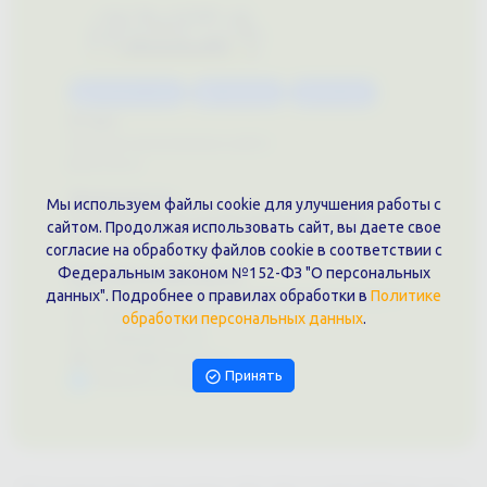
Каталог услуг
Сувениры
Магазин
О нас
Примеры выполненных работ
Вконтакте
Документы
Мы используем файлы cookie для улучшения работы с
Политика обработки персональных данных
сайтом. Продолжая использовать сайт, вы даете свое
Публичная оферта
согласие на обработку файлов cookie в соответствии с
Федеральным законом №152-ФЗ "О персональных
Контакты филиала
данных". Подробнее о правилах обработки в
Политике
г. Краснодар, ул. Шоссе Нефтяников, 28, оф. 51
+7 (861)202-09-02
обработки персональных данных
.
+7 (909)466-00-16
9457070@krd-print.ru
Принять
Написать в Telegram
ИП Гончарова Нина Николаевна, ИНН: ИНН 231203775909, Юр.адрес: