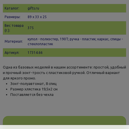
Каталог:
gifts.ru
Размеры:
89 х 33 x 25
Вес товара
375
(г.):
купол - полиэстер, 190T; ручка - пластик; каркас, спицы -
Материал:
стеклопластик
Артикул:
17314.66
Одна из базовых моделей в нашем ассортименте: простой, удобный
и прочный зонт-трость с пластиковой ручкой. Отличный вариант
для яркого промо.
Зонт-полуавтомат, 8 спиц
Размер хлястика 19,5х2 см
Поставляется без чехла