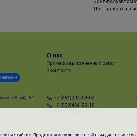
Зонт-полуавтомат
Поставляется в ч
О нас
Примеры выполненных работ
Вконтакте
Магазин
ков, 28, оф. 51
+7 (861)202-09-02
+7 (909)466-00-16
9457070@krd-print.ru
боты с сайтом. Продолжая использовать сайт, вы даете свое согл