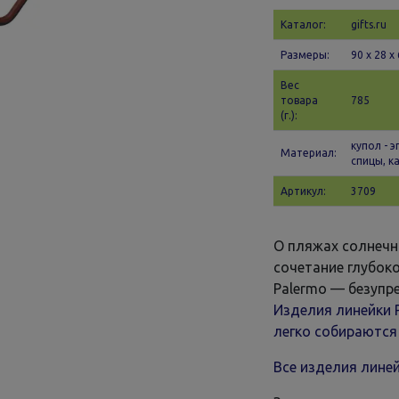
Каталог:
gifts.ru
Размеры:
90 х 28 x
Вес
товара
785
(г.):
купол - 
Материал:
спицы, к
Артикул:
3709
О пляжах солнечн
сочетание глубоко
Palermo — безупр
Изделия линейки 
легко собираются
Все изделия лине