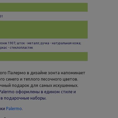
 61
эпонж 190T; шток - металл; ручка - натуральная кожа;
аркас - стеклопластик
ого Палермо в дизайне зонта напоминает
го синего и теплого песочного цветов.
ечный подарок для самых искушенных.
Palermo оформлены в едином стиле и
 в подарочные наборы.
йки
Palermo
.