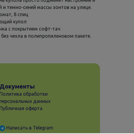
нь купола просто поднимет настроение и
 и темно-синей массы зонтов на улице.
омат, 8 спиц
ющий купол
учка с покрытием софт-тач
 без чехла в полипропиленовом пакете.
Документы
Политика обработки
персональных данных
Публичная оферта
Написать в Telegram