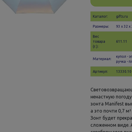
Каталог:
gifts.ru
Размеры:
93 х 32 x
Вес
товара
611.11
(г.):
купол - 
Материал:
ручка - 
Артикул:
13330.10
Световозвращающ
ненастную погоду.
зонта Manifest в
а это почти 0,7 м
Зонт будет прекра
сложенном виде. 