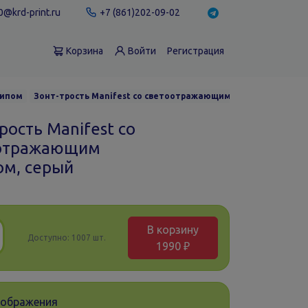
@krd-print.ru
+7 (861)202-09-02
Корзина
Войти
Регистрация
типом
Зонт-трость Manifest со светоотражающим куполом, серый
рость Manifest со
отражающим
ом, серый
В корзину
Доступно:
1007 шт.
1990 ₽
зображения