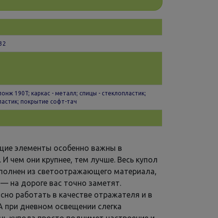
 32
эпонж 190T; каркас - металл; спицы - стеклопластик;
пластик; покрытие софт-тач
ие элементы особенно важны в
 И чем они крупнее, тем лучше. Весь купол
ыполнен из светоотражающего материала,
² — на дороге вас точно заметят.
сно работать в качестве отражателя и в
А при дневном освещении слегка