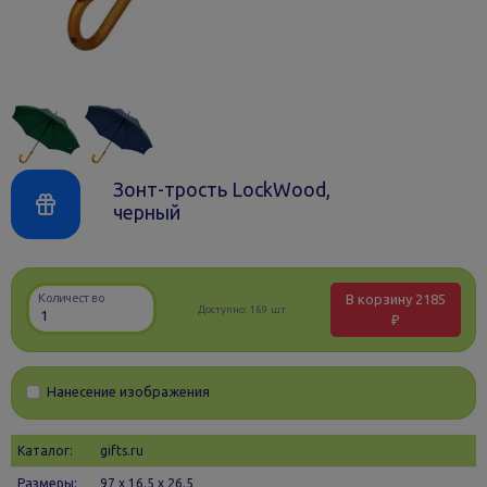
Зонт-трость LockWood,
черный
В корзину
2185
Количество
Доступно:
169 шт.
₽
Нанесение изображения
Каталог:
gifts.ru
Размеры:
97 х 16.5 x 26.5