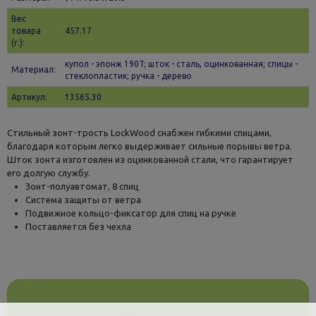
Вес
товара
457.17
(г.):
купол - эпонж 190T; шток - сталь, оцинкованная; спицы -
Материал:
стеклопластик; ручка - дерево
Артикул:
13565.30
Стильный зонт-трость LockWood снабжен гибкими спицами,
благодаря которым легко выдерживает сильные порывы ветра.
Шток зонта изготовлен из оцинкованной стали, что гарантирует
его долгую службу.
Зонт-полуавтомат, 8 спиц
Система защиты от ветра
Подвижное кольцо-фиксатор для спиц на ручке
Поставляется без чехла