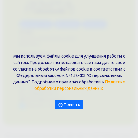
Каталог услуг
Сувениры
Магазин
О нас
Примеры выполненных работ
Вконтакте
Документы
Мы используем файлы cookie для улучшения работы с
Политика обработки персональных данных
сайтом. Продолжая использовать сайт, вы даете свое
Публичная оферта
согласие на обработку файлов cookie в соответствии с
Контакты филиала
Федеральным законом №152-ФЗ "О персональных
данных". Подробнее о правилах обработки в
Политике
г. Краснодар, ул. Шоссе Нефтяников, 28, оф. 51
+7 (861)202-09-02
обработки персональных данных
.
+7 (909)466-00-16
9457070@krd-print.ru
Принять
Написать в Telegram
ИП Гончарова Нина Николаевна, ИНН: ИНН 231203775909, Юр.адрес: