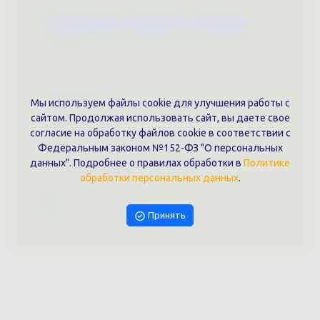
Каталог услуг
Сувениры
Магазин
О нас
Примеры выполненных работ
Вконтакте
Документы
Мы используем файлы cookie для улучшения работы с
Политика обработки персональных данных
сайтом. Продолжая использовать сайт, вы даете свое
Публичная оферта
согласие на обработку файлов cookie в соответствии с
Контакты филиала
Федеральным законом №152-ФЗ "О персональных
г. Краснодар, ул. Шоссе Нефтяников, 28, оф. 51
данных". Подробнее о правилах обработки в
Политике
+7 (861)202-09-02
обработки персональных данных
.
+7 (909)466-00-16
9457070@krd-print.ru
Написать в Telegram
Принять
ИП Гончарова Нина Николаевна, ИНН: ИНН 231203775909, Юр.адрес:
350051, Краснодарский край, г. Краснодар, ул. Шоссе Нефтяников,
28, оф.51