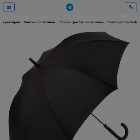
г сувениров
Зонты с логотипом
Зонты трости с логотипом
Зонт-трость Fashio