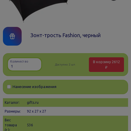
Зонт-трость Fashion, черный
В корзину
2612
Количество
Доступно:
2 шт.
₽
Нанесение изображения
Каталог:
gifts.ru
Размеры:
92 х 27 x 27
Вес
товара
536
(г.):