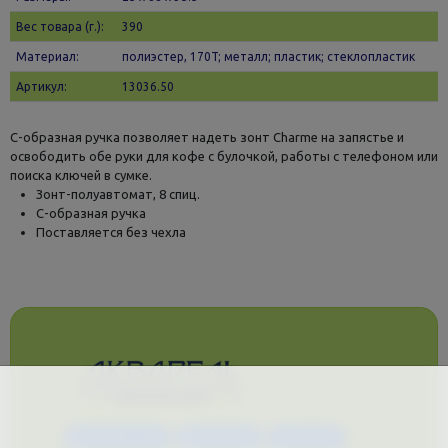
Вес товара (г.):
390
Материал:
полиэстер, 170T; металл; пластик; стеклопластик
Артикул:
13036.50
С-образная ручка позволяет надеть зонт Charme на запястье и
освободить обе руки для кофе с булочкой, работы с телефоном или
поиска ключей в сумке.
Зонт-полуавтомат, 8 спиц.
С-образная ручка
Поставляется без чехла
Каталог услуг
Сувениры
Магазин