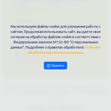
О нас
Примеры выполненных работ
Вконтакте
Документы
Мы используем файлы cookie для улучшения работы с
Политика обработки персональных данных
Публичная оферта
сайтом. Продолжая использовать сайт, вы даете свое
согласие на обработку файлов cookie в соответствии с
Контакты филиала
Федеральным законом №152-ФЗ "О персональных
г. Краснодар, ул. Шоссе Нефтяников, 28, оф. 51
данных". Подробнее о правилах обработки в
Политике
+7 (861)202-09-02
обработки персональных данных
.
+7 (909)466-00-16
9457070@krd-print.ru
Написать в Telegram
Принять
ИП Гончарова Нина Николаевна, ИНН: ИНН 231203775909, Юр.адрес:
350051, Краснодарский край, г. Краснодар, ул. Шоссе Нефтяников,
28, оф.51
Сайт предоставлен
WEBTOPRINT24