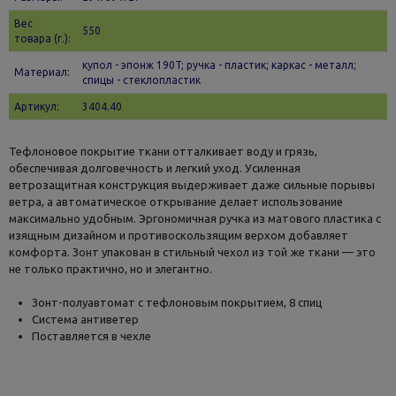
Вес
550
товара (г.):
купол - эпонж 190T; ручка - пластик; каркас - металл;
Материал:
спицы - стеклопластик
Артикул:
3404.40
Тефлоновое покрытие ткани отталкивает воду и грязь,
обеспечивая долговечность и легкий уход. Усиленная
ветрозащитная конструкция выдерживает даже сильные порывы
ветра, а автоматическое открывание делает использование
максимально удобным. Эргономичная ручка из матового пластика с
изящным дизайном и противоскользящим верхом добавляет
комфорта. Зонт упакован в стильный чехол из той же ткани — это
не только практично, но и элегантно.
Зонт-полуавтомат с тефлоновым покрытием, 8 спиц
Система антиветер
Поставляется в чехле