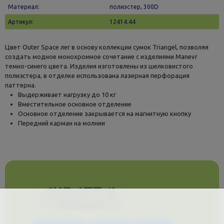
Материал:
полиэстер, 300D
Артикул:
12414.44
Цвет Outer Space лег в основу коллекции сумок Triangel, позволяя
создать модное монохромное сочетание с изделиями Manevr
темно-синего цвета. Изделия изготовлены из шелковистого
полиэстера, в отделке использована лазерная перфорация
паттерна.
Выдерживает нагрузку до 10 кг
Вместительное основное отделение
Основное отделение закрывается на магнитную кнопку
Передний карман на молнии