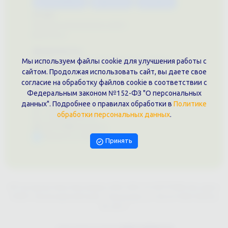
Каталог услуг
Сувениры
Магазин
О нас
Примеры выполненных работ
Вконтакте
Документы
Мы используем файлы cookie для улучшения работы с
Политика обработки персональных данных
Публичная оферта
сайтом. Продолжая использовать сайт, вы даете свое
согласие на обработку файлов cookie в соответствии с
Контакты филиала
Федеральным законом №152-ФЗ "О персональных
г. Краснодар, ул. Шоссе Нефтяников, 28, оф. 51
данных". Подробнее о правилах обработки в
Политике
+7 (861)202-09-02
обработки персональных данных
.
+7 (909)466-00-16
9457070@krd-print.ru
Написать в Telegram
Принять
ИП Гончарова Нина Николаевна, ИНН: ИНН 231203775909, Юр.адрес:
350051, Краснодарский край, г. Краснодар, ул. Шоссе Нефтяников,
28, оф.51