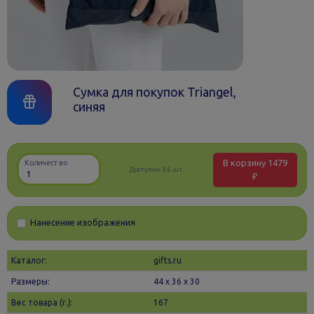
Сумка для покупок Triangel,
синяя
В корзину
1479
Количество
Доступно:
86 шт.
₽
Нанесение изображения
Каталог:
gifts.ru
Размеры:
44 х 36 x 30
Вес товара (г.):
167