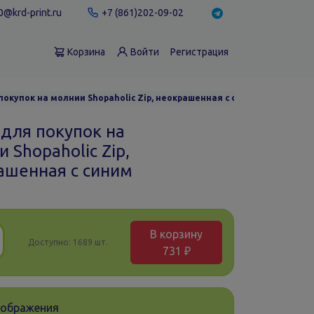
@krd-print.ru
+7 (861)202-09-02
Корзина
Войти
Регистрация
покупок на молнии Shopaholic Zip, неокрашенная с синим
 для покупок на
 Shopaholic Zip,
ашенная с синим
В корзину
Доступно:
1689 шт.
731 ₽
зображения