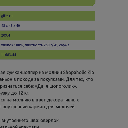
gifts.ru
48 х 43 x 40
209.4
хлопок 100%, плотность 260 г/м²; саржа
11683.44
я сумка-шоппер на молнии Shopaholic Zip
ньон в походе за покупками. Для тех, кто
изнаться себе: «Да, я шопоголик».
зку до 12 кг.
тся на молнию в цвет декоративных
т внутренний карман для мелочей
 внутреннего шва: оверлок.
уальной упаковки.