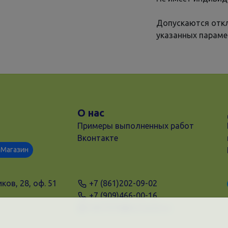
Допускаются откл
указанных параме
О нас
Примеры выполненных работ
Вконтакте
Магазин
ков, 28, оф. 51
+7 (861)202-09-02
+7 (909)466-00-16
9457070@krd-print.ru