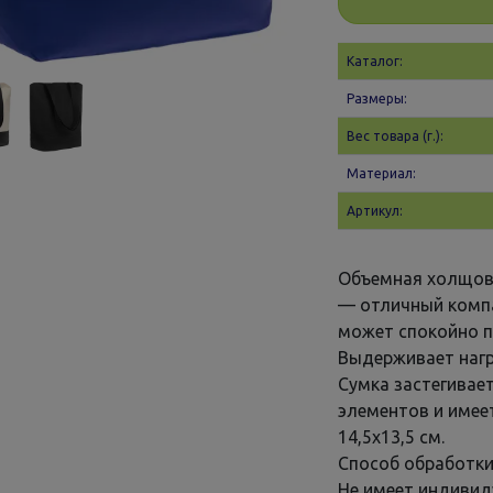
Каталог:
Размеры:
Вес товара (г.):
Материал:
Артикул:
Объемная холщова
— отличный компа
может спокойно пр
Выдерживает нагру
Сумка застегивае
элементов и имее
14,5x13,5 см.
Способ обработки
Не имеет индивид