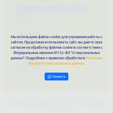
Каталог услуг
Сувениры
Магазин
О нас
Примеры выполненных работ
Вконтакте
Документы
Мы используем файлы cookie для улучшения работы с
Политика обработки персональных данных
сайтом. Продолжая использовать сайт, вы даете свое
Публичная оферта
согласие на обработку файлов cookie в соответствии с
Контакты филиала
Федеральным законом №152-ФЗ "О персональных
г. Краснодар, ул. Шоссе Нефтяников, 28, оф. 51
данных". Подробнее о правилах обработки в
Политике
+7 (861)202-09-02
обработки персональных данных
.
+7 (909)466-00-16
9457070@krd-print.ru
Написать в Telegram
Принять
ИП Гончарова Нина Николаевна, ИНН: ИНН 231203775909, Юр.адрес:
350051, Краснодарский край, г. Краснодар, ул. Шоссе Нефтяников,
28, оф.51