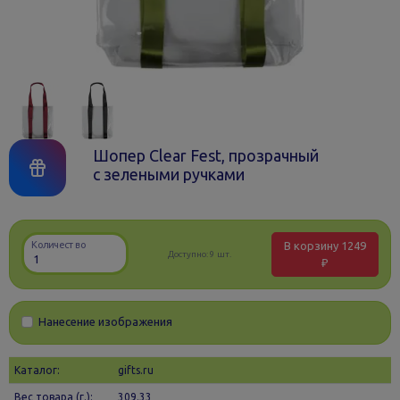
Шопер Clear Fest, прозрачный
с зелеными ручками
В корзину
1249
Количество
Доступно:
9 шт.
₽
Нанесение изображения
Каталог:
gifts.ru
Вес товара (г.):
309.33