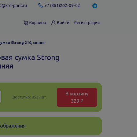
@krd-print.ru
+7 (861)202-09-02
Корзина
Войти
Регистрация
умка Strong 210, синяя
вая сумка Strong
иняя
В корзину
Доступно:
8525 шт.
329 ₽
зображения