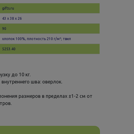
gifts.ru
43 х 38 x 26
90
хлопок 100%, плотность 210 г/м²; твил
5253.40
зку до 10 кг.
 внутреннего шва: оверлок.
онения размеров в пределах ±1-2 см от
тров.