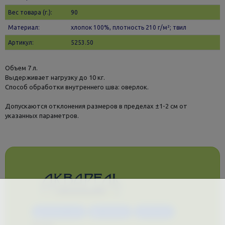
Вес товара (г.):
90
Материал:
хлопок 100%, плотность 210 г/м²; твил
Артикул:
5253.50
Объем 7 л.
Выдерживает нагрузку до 10 кг.
Способ обработки внутреннего шва: оверлок.
Допускаются отклонения размеров в пределах ±1-2 см от
указанных параметров.
Каталог услуг
Сувениры
Магазин
О нас