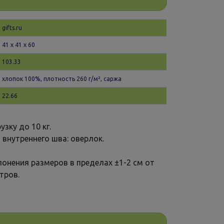
gifts.ru
41 х 41 x 60
103.33
хлопок 100%, плотность 260 г/м², саржа
22.66
зку до 10 кг.
 внутреннего шва: оверлок.
онения размеров в пределах ±1-2 см от
тров.