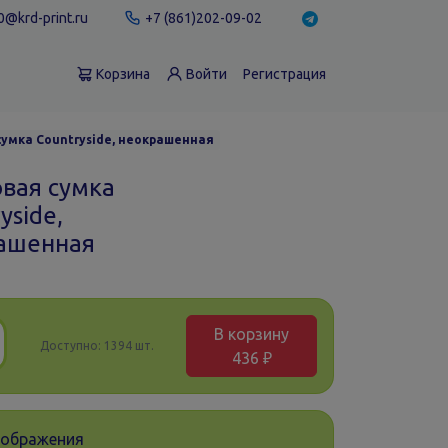
@krd-print.ru
+7 (861)202-09-02
Корзина
Войти
Регистрация
умка Countryside, неокрашенная
вая сумка
yside,
ашенная
В корзину
Доступно:
1394 шт.
436 ₽
зображения