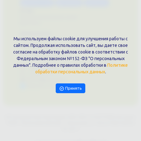
Каталог услуг
Сувениры
Магазин
О нас
Примеры выполненных работ
Вконтакте
Документы
Мы используем файлы cookie для улучшения работы с
Политика обработки персональных данных
сайтом. Продолжая использовать сайт, вы даете свое
Публичная оферта
согласие на обработку файлов cookie в соответствии с
Контакты филиала
Федеральным законом №152-ФЗ "О персональных
г. Краснодар, ул. Шоссе Нефтяников, 28, оф. 51
данных". Подробнее о правилах обработки в
Политике
+7 (861)202-09-02
обработки персональных данных
.
+7 (909)466-00-16
9457070@krd-print.ru
Написать в Telegram
Принять
ИП Гончарова Нина Николаевна, ИНН: ИНН 231203775909, Юр.адрес:
350051, Краснодарский край, г. Краснодар, ул. Шоссе Нефтяников,
28, оф.51