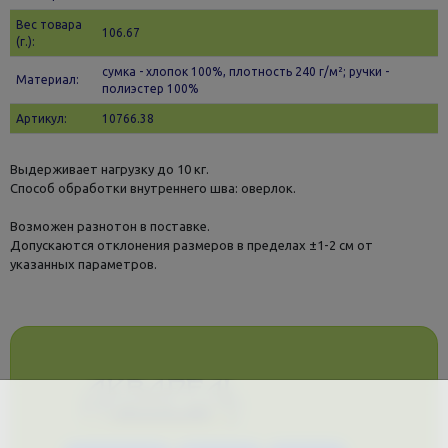
Вес товара
106.67
(г.):
сумка - хлопок 100%, плотность 240 г/м²; ручки -
Материал:
полиэстер 100%
Артикул:
10766.38
Выдерживает нагрузку до 10 кг.
Способ обработки внутреннего шва: оверлок.
Возможен разнотон в поставке.
Допускаются отклонения размеров в пределах ±1-2 см от
указанных параметров.