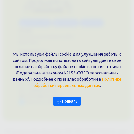
Каталог услуг
Сувениры
Магазин
О нас
Примеры выполненных работ
Вконтакте
Документы
Мы используем файлы cookie для улучшения работы с
Политика обработки персональных данных
сайтом. Продолжая использовать сайт, вы даете свое
Публичная оферта
согласие на обработку файлов cookie в соответствии с
Контакты филиала
Федеральным законом №152-ФЗ "О персональных
г. Краснодар, ул. Шоссе Нефтяников, 28, оф. 51
данных". Подробнее о правилах обработки в
Политике
+7 (861)202-09-02
обработки персональных данных
.
+7 (909)466-00-16
9457070@krd-print.ru
Принять
Написать в Telegram
ИП Гончарова Нина Николаевна, ИНН: ИНН 231203775909, Юр.адрес: