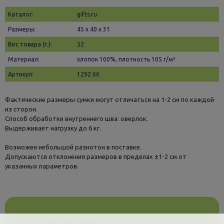
Каталог:
gifts.ru
Размеры:
45 х 40 x 31
Вес товара (г.):
52
Материал:
хлопок 100%, плотность 105 г/м²
Артикул:
1292.66
Фактические размеры сумки могут отличаться на 1-2 см по каждой
из сторон.
Способ обработки внутреннего шва: оверлок.
Выдерживает нагрузку до 6 кг.
Возможен небольшой разнотон в поставке.
Допускаются отклонения размеров в пределах ±1-2 см от
указанных параметров.