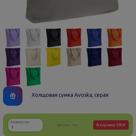
Холщовая сумка Avoska, серая
Количество
В корзину
390 ₽
Доступно:
1 шт.