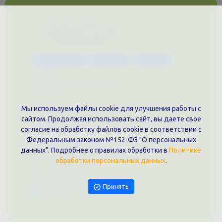
Каталог услуг
Сувениры
Магазин
О нас
Примеры выполненных работ
Вконтакте
Документы
Мы используем файлы cookie для улучшения работы с
Политика обработки персональных данных
сайтом. Продолжая использовать сайт, вы даете свое
Публичная оферта
согласие на обработку файлов cookie в соответствии с
Федеральным законом №152-ФЗ "О персональных
Контакты филиала
данных". Подробнее о правилах обработки в
Политике
г. Краснодар, ул. Шоссе Нефтяников, 28, оф. 51
обработки персональных данных
.
+7 (861)202-09-02
+7 (909)466-00-16
9457070@krd-print.ru
Принять
Написать в Telegram