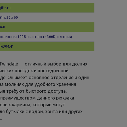
gifts.ru
51 х 36 x 60
360
полиэстер 100%, плотность 300D; оксфорд
16304.41
Twindale — отличный выбор для долгих
ических поездок и повседневной
оде. Он имеет основное отделение и один
на молниях для удобного хранения
ые требуют быстрого доступа.
преимуществом данного рюкзака
овых кармана, которые могут
ля бутылки с водой, зонта или других
.