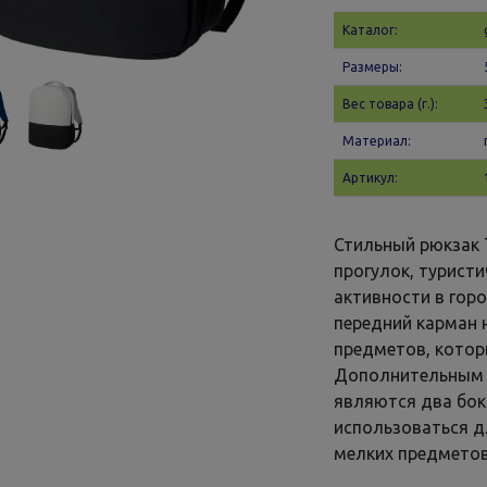
Каталог:
Размеры:
Вес товара (г.):
Материал:
Артикул:
Стильный рюкзак 
прогулок, турист
активности в гор
передний карман 
предметов, котор
Дополнительным 
являются два бок
использоваться д
мелких предметов