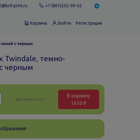
@krd-print.ru
+7 (861)202-09-02
Корзина
Войти
Регистрация
-синий с черным
 Twindale, темно-
 с черным
В корзину
Доступно:
0 шт.
1610 ₽
зображения