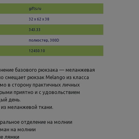
gifts.ru
32 х 62 x 38
343.33
полиэстер, 300D
12450.10
нение базового рюкзака — меланжевая
но смещает рюкзак Melango из класса
мо в сторону практичных личных
орыми приятно и с удовольствием
ый день.
 из меланжевой ткани.
ральное отделение на молнии
ман на молнии
е лямки