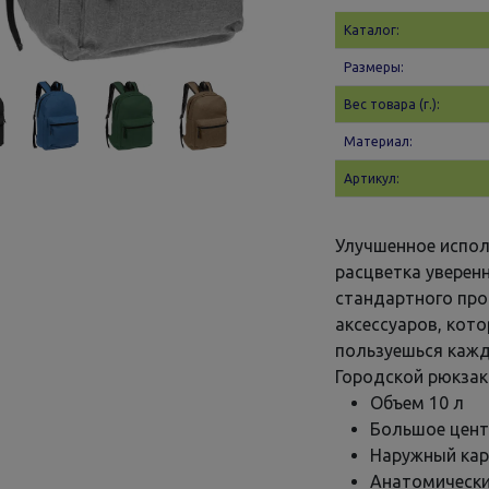
Каталог:
Размеры:
Вес товара (г.):
Материал:
Артикул:
Улучшенное испол
расцветка уверен
стандартного про
аксессуаров, кот
пользуешься кажд
Городской рюкзак
Объем 10 л
Большое цент
Наружный кар
Анатомически