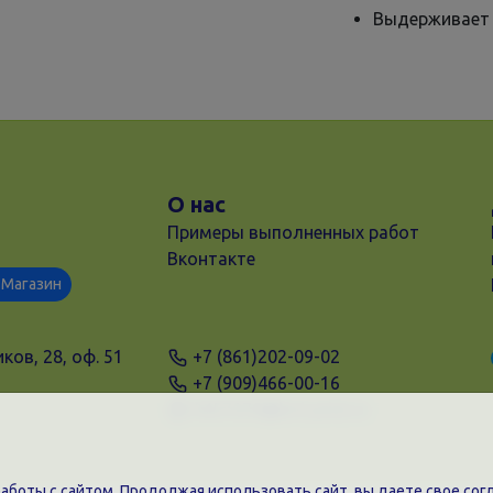
Выдерживает н
О нас
Примеры выполненных работ
Вконтакте
Магазин
ков, 28, оф. 51
+7 (861)202-09-02
+7 (909)466-00-16
9457070@krd-print.ru
боты с сайтом. Продолжая использовать сайт, вы даете свое согл