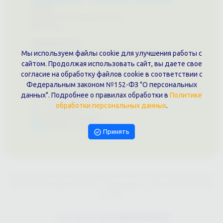
О нас
Примеры выполненных работ
Вконтакте
Документы
Мы используем файлы cookie для улучшения работы с
Политика обработки персональных данных
Публичная оферта
сайтом. Продолжая использовать сайт, вы даете свое
согласие на обработку файлов cookie в соответствии с
Контакты филиала
Федеральным законом №152-ФЗ "О персональных
г. Краснодар, ул. Шоссе Нефтяников, 28, оф. 51
данных". Подробнее о правилах обработки в
Политике
+7 (861)202-09-02
обработки персональных данных
.
+7 (909)466-00-16
9457070@krd-print.ru
Написать в Telegram
Принять
ИП Гончарова Нина Николаевна, ИНН: ИНН 231203775909, Юр.адрес:
350051, Краснодарский край, г. Краснодар, ул. Шоссе Нефтяников,
28, оф.51
Сайт предоставлен
WEBTOPRINT24