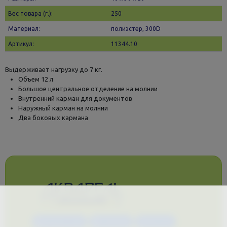
Вес товара (г.):
250
Материал:
полиэстер, 300D
Артикул:
11344.10
Выдерживает нагрузку до 7 кг.
Объем 12 л
Большое центральное отделение на молнии
Внутренний карман для документов
Наружный карман на молнии
Два боковых кармана
Каталог услуг
Сувениры
Магазин