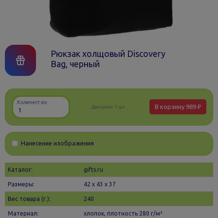
Рюкзак холщовый Discovery
Bag, черный
Количество
В корзину
989 ₽
Доступно:
1 шт.
Нанесение изображения
Каталог:
gifts.ru
Размеры:
42 х 43 x 37
Вес товара (г.):
240
Материал:
хлопок, плотность 280 г/м²