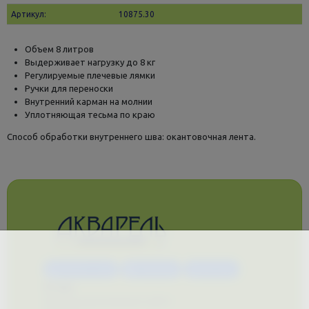
Артикул:
10875.30
Объем 8 литров
Выдерживает нагрузку до 8 кг
Регулируемые плечевые лямки
Ручки для переноски
Внутренний карман на молнии
Уплотняющая тесьма по краю
Способ обработки внутреннего шва: окантовочная лента.
Каталог услуг
Сувениры
Магазин
О нас
Примеры выполненных работ