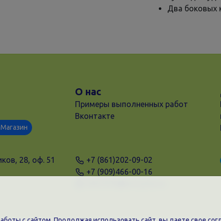
Два боковых 
О нас
Примеры выполненных работ
Вконтакте
Магазин
ков, 28, оф. 51
+7 (861)202-09-02
+7 (909)466-00-16
9457070@krd-print.ru
боты с сайтом. Продолжая использовать сайт, вы даете свое согл