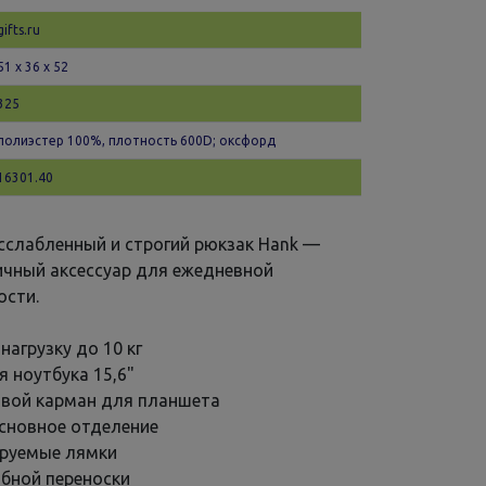
gifts.ru
51 х 36 x 52
325
полиэстер 100%, плотность 600D; оксфорд
16301.40
слабленный и строгий рюкзак Hank —
ичный аксессуар для ежедневной
ости.
агрузку до 10 кг
 ноутбука 15,6"
вой карман для планшета
сновное отделение
ируемые лямки
обной переноски