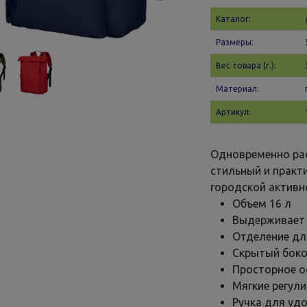
Каталог:
Размеры:
Вес товара (г.):
Материал:
Артикул:
Одновременно рас
стильный и практ
городской активн
Объем 16 л
Выдерживает н
Отделение для
Скрытый боко
Просторное о
Мягкие регул
Ручка для уд