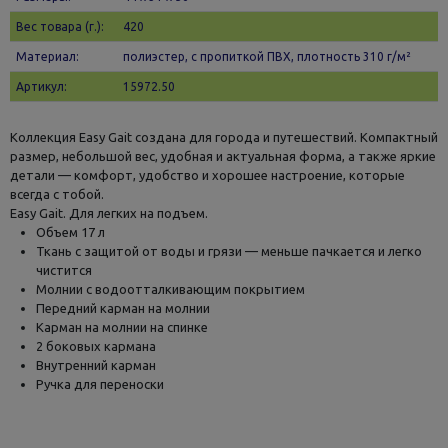
Вес товара (г.):
420
Материал:
полиэстер, с пропиткой ПВХ, плотность 310 г/м²
Артикул:
15972.50
Коллекция Easy Gait создана для города и путешествий. Компактный
размер, небольшой вес, удобная и актуальная форма, а также яркие
детали — комфорт, удобство и хорошее настроение, которые
всегда с тобой.
Easy Gait. Для легких на подъем.
Объем 17 л
Ткань с защитой от воды и грязи — меньше пачкается и легко
чистится
Молнии с водоотталкивающим покрытием
Передний карман на молнии
Карман на молнии на спинке
2 боковых кармана
Внутренний карман
Ручка для переноски