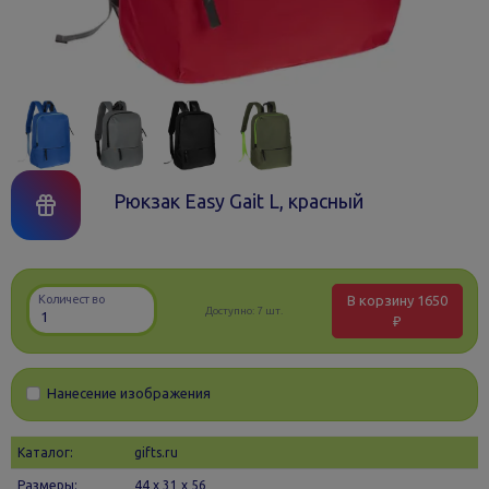
Рюкзак Easy Gait L, красный
В корзину
1650
Количество
Доступно:
7 шт.
₽
Нанесение изображения
Каталог:
gifts.ru
Размеры:
44 х 31 x 56