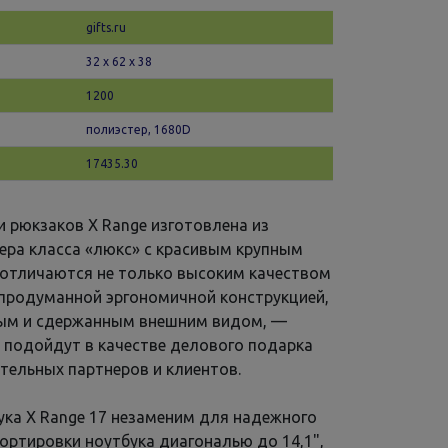
gifts.ru
32 х 62 x 38
1200
полиэстер, 1680D
17435.30
и рюкзаков X Range изготовлена из
ера класса «люкс» с красивым крупным
 отличаются не только высоким качеством
 продуманной эргономичной конструкцией,
ным и сдержанным внешним видом, —
 подойдут в качестве делового подарка
тельных партнеров и клиентов.
ука X Range 17 незаменим для надежного
портировки ноутбука диагональю до 14,1",