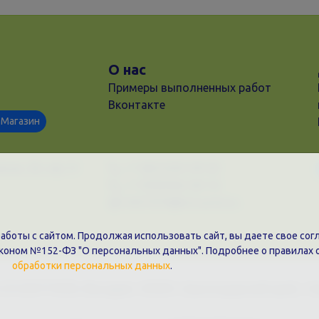
О нас
Примеры выполненных работ
Вконтакте
Магазин
ков, 28, оф. 51
+7 (861)202-09-02
+7 (909)466-00-16
9457070@krd-print.ru
боты с сайтом. Продолжая использовать сайт, вы даете свое согл
аконом №152-ФЗ "О персональных данных". Подробнее о правилах 
обработки персональных данных
.
31203775909, Юр.адрес: 350051, Краснодарский край, г. К