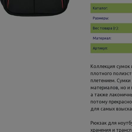
Каталог:
Размеры:
Вес товара (г.):
Материал:
Артикул:
Коллекция сумок 
плотного полиэст
плетением. Сумки
материалов, но и
а также лаконич
потому прекрасно
для самых взыска
Рюкзак для ноутб
хранения и транс