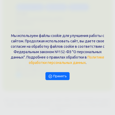
Каталог услуг
Сувениры
Магазин
О нас
Примеры выполненных работ
Вконтакте
Документы
Мы используем файлы cookie для улучшения работы с
Политика обработки персональных данных
сайтом. Продолжая использовать сайт, вы даете свое
Публичная оферта
согласие на обработку файлов cookie в соответствии с
Контакты филиала
Федеральным законом №152-ФЗ "О персональных
г. Краснодар, ул. Шоссе Нефтяников, 28, оф. 51
данных". Подробнее о правилах обработки в
Политике
+7 (861)202-09-02
обработки персональных данных
.
+7 (909)466-00-16
9457070@krd-print.ru
Написать в Telegram
Принять
ИП Гончарова Нина Николаевна, ИНН: ИНН 231203775909, Юр.адрес:
350051, Краснодарский край, г. Краснодар, ул. Шоссе Нефтяников,
28, оф.51