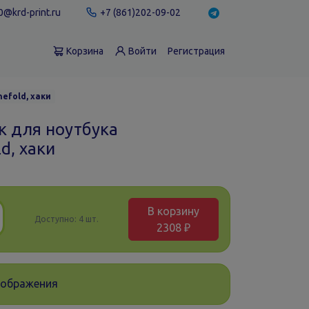
@krd-print.ru
+7 (861)202-09-02
Корзина
Войти
Регистрация
efold, хаки
к для ноутбука
d, хаки
В корзину
Доступно:
4 шт.
2308 ₽
зображения