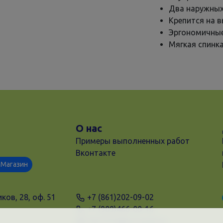
Два наружных
Крепится на 
Эргономичны
Мягкая спинк
О нас
Примеры выполненных работ
Вконтакте
Магазин
ков, 28, оф. 51
+7 (861)202-09-02
+7 (909)466-00-16
9457070@krd-print.ru