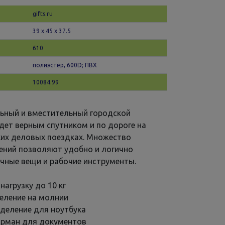
gifts.ru
39 х 45 x 37.5
610
полиэстер, 600D; ПВХ
10084.99
ьный и вместительный городской
удет верным спутником и по дороге на
тких деловых поездках. Множество
ений позволяют удобно и логично
ичные вещи и рабочие инструменты.
агрузку до 10 кг
еление на молнии
тделение для ноутбука
арман для документов