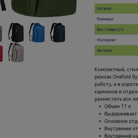
Каталог:
Размеры:
Вес товара (г.):
Материал:
Артикул:
Компактный, стил
рюкзак Onefold б
работу, и в коро
карманов и отдел
разместить все л
Объем 17 л
Выдерживает н
Основное отд
Внутреннее о
Внутренний к