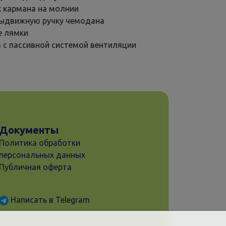
 кармана на молнии
выдвижную ручку чемодана
е лямки
а с пассивной системой вентиляции
Документы
Политика обработки
персональных данных
Публичная оферта
Написать в Telegram