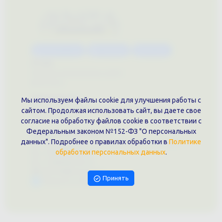
Каталог услуг
Сувениры
Магазин
О нас
Примеры выполненных работ
Вконтакте
Документы
Мы используем файлы cookie для улучшения работы с
Политика обработки персональных данных
сайтом. Продолжая использовать сайт, вы даете свое
Публичная оферта
согласие на обработку файлов cookie в соответствии с
Федеральным законом №152-ФЗ "О персональных
Контакты филиала
данных". Подробнее о правилах обработки в
Политике
г. Краснодар, ул. Шоссе Нефтяников, 28, оф. 51
обработки персональных данных
.
+7 (861)202-09-02
+7 (909)466-00-16
9457070@krd-print.ru
Принять
Написать в Telegram