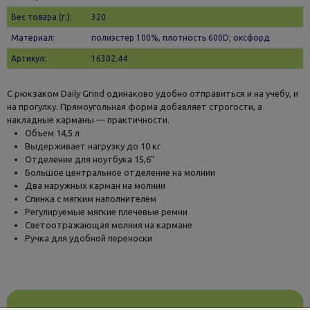
Вес товара (г.):
320
Материал:
полиэстер 100%, плотность 600D; оксфорд
Артикул:
16302.44
С рюкзаком Daily Grind одинаково удобно отправиться и на учебу, и
на прогулку. Прямоугольная форма добавляет строгости, а
накладные карманы — практичности.
Объем 14,5 л
Выдерживает нагрузку до 10 кг
Отделение для ноутбука 15,6"
Большое центральное отделение на молнии
Два наружных карман на молнии
Спинка с мягким наполнителем
Регулируемые мягкие плечевые ремни
Светоотражающая молния на кармане
Ручка для удобной переноски