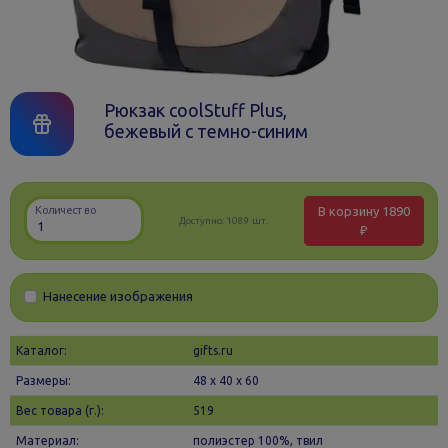
Рюкзак coolStuff Plus,
бежевый с темно-синим
В корзину
1890
Количество
Доступно:
1089 шт.
₽
Нанесение изображения
Каталог:
gifts.ru
Размеры:
48 х 40 x 60
Вес товара (г.):
519
Материал:
полиэстер 100%, твил