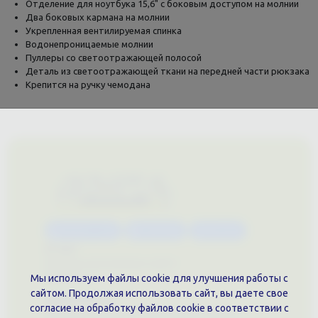
Отделение для ноутбука 15,6" с боковым доступом на молнии
Два боковых кармана на молнии
Укрепленная вентилируемая спинка
Водонепроницаемые молнии
Пуллеры со светоотражающей полосой
Деталь из светоотражающей ткани на передней части рюкзака
Крепится на ручку чемодана
Каталог услуг
Сувениры
Магазин
О нас
Примеры выполненных работ
Вконтакте
Мы используем файлы cookie для улучшения работы с
сайтом. Продолжая использовать сайт, вы даете свое
Документы
согласие на обработку файлов cookie в соответствии с
Политика обработки персональных данных