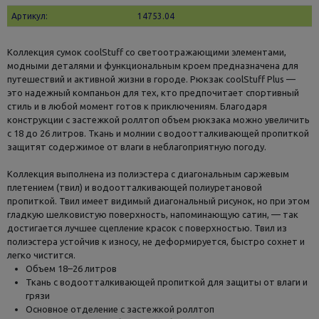
Артикул:
14753.04
Коллекция сумок coolStuff со светоотражающими элементами,
модными деталями и функциональным кроем предназначена для
путешествий и активной жизни в городе. Рюкзак coolStuff Plus —
это надежный компаньон для тех, кто предпочитает спортивный
стиль и в любой момент готов к приключениям. Благодаря
конструкции с застежкой роллтоп объем рюкзака можно увеличить
с 18 до 26 литров. Ткань и молнии с водоотталкивающей пропиткой
защитят содержимое от влаги в неблагоприятную погоду.
Коллекция выполнена из полиэстера с диагональным саржевым
плетением (твил) и водоотталкивающей полиуретановой
пропиткой. Твил имеет видимый диагональный рисунок, но при этом
гладкую шелковистую поверхность, напоминающую сатин, — так
достигается лучшее сцепление красок с поверхностью. Твил из
полиэстера устойчив к износу, не деформируется, быстро сохнет и
легко чистится.
Объем 18–26 литров
Ткань с водоотталкивающей пропиткой для защиты от влаги и
грязи
Основное отделение с застежкой роллтоп