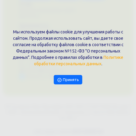
О нас
Примеры выполненных работ
Вконтакте
Документы
Политика обработки персональных данных
Мы используем файлы cookie для улучшения работы с
Публичная оферта
сайтом. Продолжая использовать сайт, вы даете свое
согласие на обработку файлов cookie в соответствии с
Контакты филиала
Федеральным законом №152-ФЗ "О персональных
г. Краснодар, ул. Шоссе Нефтяников, 28, оф. 51
данных". Подробнее о правилах обработки в
Политике
+7 (861)202-09-02
обработки персональных данных
.
+7 (909)466-00-16
9457070@krd-print.ru
Написать в Telegram
Принять
ИП Гончарова Нина Николаевна, ИНН: ИНН 231203775909, Юр.адрес:
350051, Краснодарский край, г. Краснодар, ул. Шоссе Нефтяников,
28, оф.51
Сайт предоставлен
WEBTOPRINT24