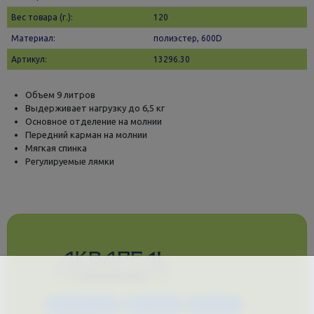
Вес товара (г.):
120
Материал:
полиэстер, 600D
Артикул:
13296.30
Объем 9 литров
Выдерживает нагрузку до 6,5 кг
Основное отделение на молнии
Передний карман на молнии
Мягкая спинка
Регулируемые лямки
Каталог услуг
Сувениры
Магазин