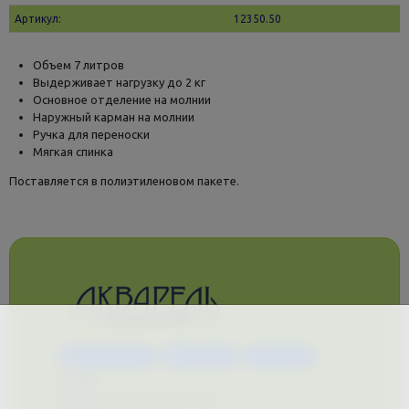
Артикул:
12350.50
Объем 7 литров
Выдерживает нагрузку до 2 кг
Основное отделение на молнии
Наружный карман на молнии
Ручка для переноски
Мягкая спинка
Поставляется в полиэтиленовом пакете.
Каталог услуг
Сувениры
Магазин
О нас
Примеры выполненных работ