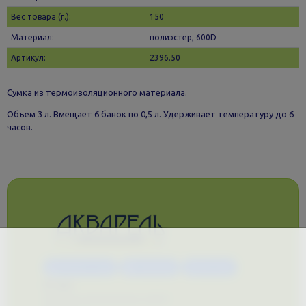
Вес товара (г.):
150
Материал:
полиэстер, 600D
Артикул:
2396.50
Сумка из термоизоляционного материала.
Объем 3 л. Вмещает 6 банок по 0,5 л. Удерживает температуру до 6
часов.
Каталог услуг
Сувениры
Магазин
О нас
Примеры выполненных работ