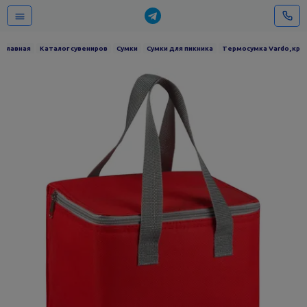
Главная
Каталог сувениров
Сумки
Сумки для пикника
Термосумка Vardo, кра