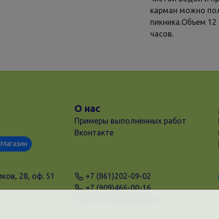
карман можно пол
пикника.Объем 12
часов.
О нас
Примеры выполненных работ
Вконтакте
Магазин
ков, 28, оф. 51
+7 (861)202-09-02
+7 (909)466-00-16
9457070@krd-print.ru