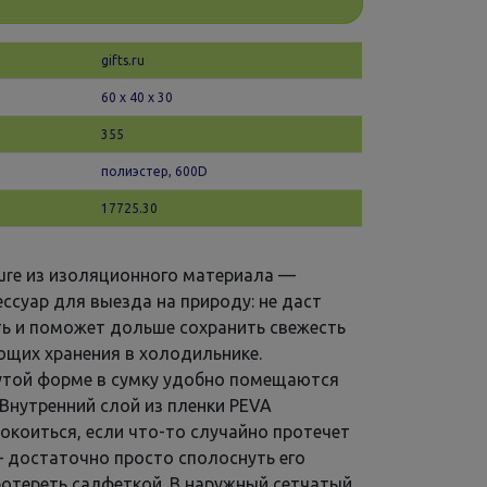
gifts.ru
60 х 40 x 30
355
полиэстер, 600D
17725.30
ure из изоляционного материала —
ссуар для выезда на природу: не даст
ть и поможет дольше сохранить свежесть
ющих хранения в холодильнике.
утой форме в сумку удобно помещаются
 Внутренний слой из пленки PEVA
окоиться, если что-то случайно протечет
— достаточно просто сполоснуть его
ротереть салфеткой. В наружный сетчатый