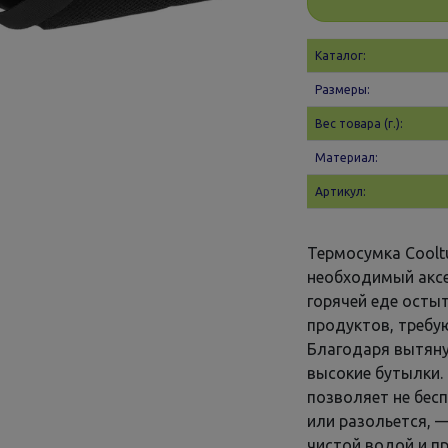
Каталог:
Размеры:
Вес товара (г.):
Материал:
Артикул:
Термосумка Coolt
необходимый аксе
горячей еде осты
продуктов, требу
Благодаря вытян
высокие бутылки.
позволяет не бесп
или разольется, 
чистой водой и п