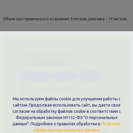
Объем изотермического отделения 9 литров, рюкзака – 17 литров.
Каталог услуг
Сувениры
Магазин
О нас
Примеры выполненных работ
Вконтакте
Мы используем файлы cookie для улучшения работы с
Документы
сайтом. Продолжая использовать сайт, вы даете свое
Политика обработки персональных данных
согласие на обработку файлов cookie в соответствии с
Публичная оферта
Федеральным законом №152-ФЗ "О персональных
данных". Подробнее о правилах обработки в
Политике
Контакты филиала
обработки персональных данных
.
г. Краснодар, ул. Шоссе Нефтяников, 28, оф. 51