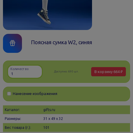
Поясная сумка W2, синяя
Количество
В корзину
664 ₽
Доступно:
690 шт.
Нанесение изображения
Каталог:
gifts.ru
Размеры:
31 х 49 x 32
Вес товара (г.):
101