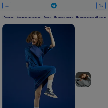
Главная
Каталог сувениров
Сумки
Поясные сумки
Поясная сумка W2, синяя