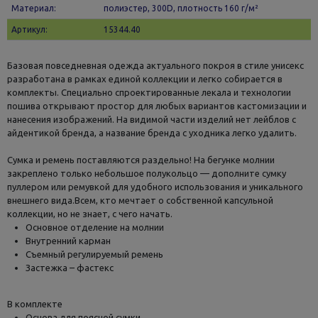
Материал:
полиэстер, 300D, плотность 160 г/м²
Артикул:
15344.40
Базовая повседневная одежда актуального покроя в стиле унисекс
разработана в рамках единой коллекции и легко собирается в
комплекты. Специально спроектированные лекала и технологии
пошива открывают простор для любых вариантов кастомизации и
нанесения изображений. На видимой части изделий нет лейблов с
айдентикой бренда, а название бренда с уходника легко удалить.
Сумка и ремень поставляются раздельно! На бегунке молнии
закреплено только небольшое полукольцо — дополните сумку
пуллером или ремувкой для удобного использования и уникального
внешнего вида.Всем, кто мечтает о собственной капсульной
коллекции, но не знает, с чего начать.
Основное отделение на молнии
Внутренний карман
Съемный регулируемый ремень
Застежка – фастекс
В комплекте
Основа для поясной сумки