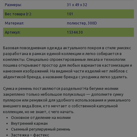
Размеры:
31 х 49 x 32
Вес товара (г.):
101
Материал:
полиэстер, 300D
Артикул:
15344.30
Базовая повседневная одежда актуального покроя в стиле унисекс
разработана в рамках единой коллекции и легко собирается в
комплекты. Специально спроектированные лекала и технологии
пошива открывают простор для любых вариантов кастомизации и
нанесения изображений. На видимой части изделий нет лейблов с
айдентикой бренда, а название бренда с уходника легко удалить.
Сумка и ремень поставляются раздельно! На бегунке молнии
закреплено только небольшое полукольцо — дополните сумку
пуллером или ремувкой для удобного использования и уникального
внешнего вида.Всем, кто мечтает о собственной капсульной
коллекции, но не знает, с чего начать.
Основное отделение на молнии
Внутренний карман
Съемный регулируемый ремень
Застежка – фастекс