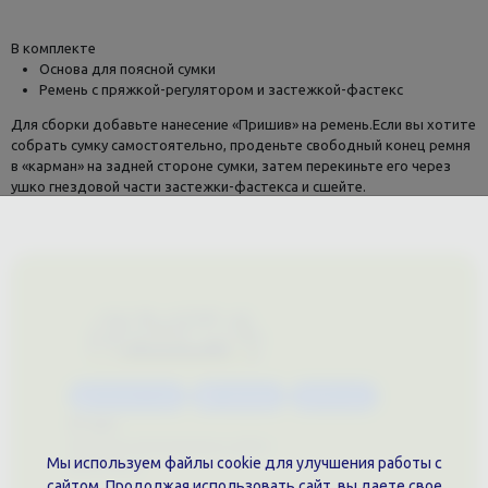
В комплекте
Основа для поясной сумки
Ремень с пряжкой-регулятором и застежкой-фастекс
Для сборки добавьте нанесение «Пришив» на ремень.Если вы хотите
собрать сумку самостоятельно, проденьте свободный конец ремня
в «карман» на задней стороне сумки, затем перекиньте его через
ушко гнездовой части застежки-фастекса и сшейте.
Каталог услуг
Сувениры
Магазин
О нас
Примеры выполненных работ
Мы используем файлы cookie для улучшения работы с
Вконтакте
сайтом. Продолжая использовать сайт, вы даете свое