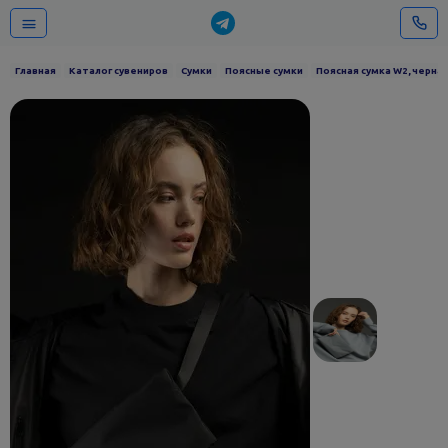
Главная
Каталог сувениров
Сумки
Поясные сумки
Поясная сумка W2, черна