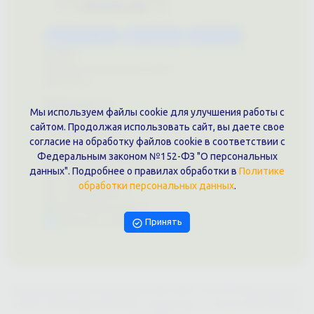
Каталог услуг
Сувениры
Магазин
О нас
Примеры выполненных работ
Вконтакте
Документы
Мы используем файлы cookie для улучшения работы с
Политика обработки персональных данных
сайтом. Продолжая использовать сайт, вы даете свое
Публичная оферта
согласие на обработку файлов cookie в соответствии с
Контакты филиала
Федеральным законом №152-ФЗ "О персональных
г. Краснодар, ул. Шоссе Нефтяников, 28, оф. 51
данных". Подробнее о правилах обработки в
Политике
+7 (861)202-09-02
обработки персональных данных
.
+7 (909)466-00-16
9457070@krd-print.ru
Написать в Telegram
Принять
ИП Гончарова Нина Николаевна, ИНН: ИНН 231203775909, Юр.адрес:
350051, Краснодарский край, г. Краснодар, ул. Шоссе Нефтяников,