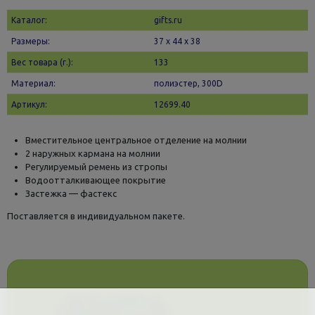
Каталог:
gifts.ru
Размеры:
37 х 44 x 38
Вес товара (г.):
133
Материал:
полиэстер, 300D
Артикул:
12699.40
Вместительное центральное отделение на молнии
2 наружных кармана на молнии
Регулируемый ремень из стропы
Водоотталкивающее покрытие
Застежка — фастекс
Поставляется в индивидуальном пакете.