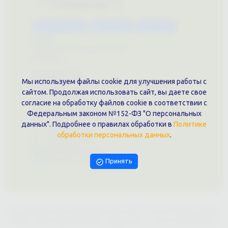
Каталог услуг
Сувениры
Магазин
О нас
Примеры выполненных работ
Вконтакте
Документы
Мы используем файлы cookie для улучшения работы с
Политика обработки персональных данных
сайтом. Продолжая использовать сайт, вы даете свое
Публичная оферта
согласие на обработку файлов cookie в соответствии с
Контакты филиала
Федеральным законом №152-ФЗ "О персональных
г. Краснодар, ул. Шоссе Нефтяников, 28, оф. 51
данных". Подробнее о правилах обработки в
Политике
+7 (861)202-09-02
обработки персональных данных
.
+7 (909)466-00-16
9457070@krd-print.ru
Написать в Telegram
Принять
ИП Гончарова Нина Николаевна, ИНН: ИНН 231203775909, Юр.адрес:
350051, Краснодарский край, г. Краснодар, ул. Шоссе Нефтяников,