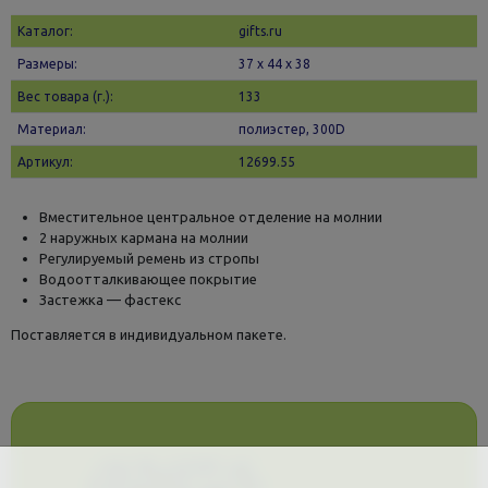
Каталог:
gifts.ru
Размеры:
37 х 44 x 38
Вес товара (г.):
133
Материал:
полиэстер, 300D
Артикул:
12699.55
Вместительное центральное отделение на молнии
2 наружных кармана на молнии
Регулируемый ремень из стропы
Водоотталкивающее покрытие
Застежка — фастекс
Поставляется в индивидуальном пакете.