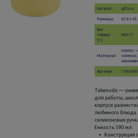
Каталог:
gifts.ru
Размеры:
63.8 х 43.
Вес
товара
669.17
(г.):
корпус -
Материал:
силикон;
нержаве
Артикул:
15954.80
Tabenodo — унив
для работы, школ
корпусе размести
любимого блюда. 
силиконовая ручк
Емкость 590 мл.
Конструкция 