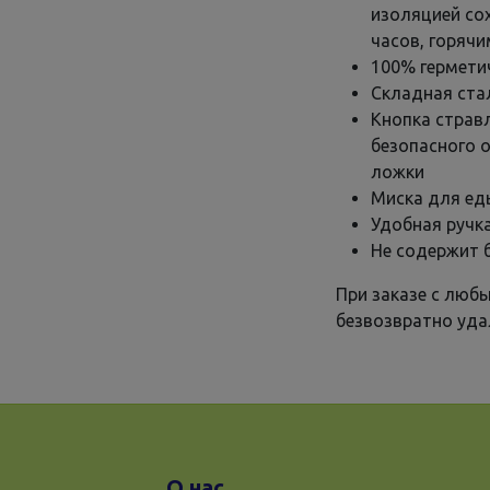
изоляцией со
часов, горячи
100% гермети
Складная ста
Кнопка страв
безопасного 
ложки
Миска для ед
Удобная ручк
Не содержит 
При заказе с люб
безвозвратно уда
О нас