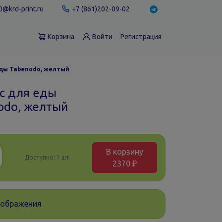
@krd-print.ru
+7 (861)202-09-02
Корзина
Войти
Регистрация
ды Tabenodo, желтый
с для еды
odo, желтый
В корзину
Доступно:
1 шт.
2370 ₽
зображения