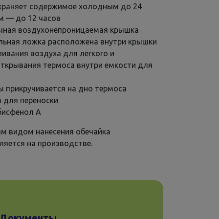
храняет содержимое холодным до 24
м — до 12 часов
чная воздухонепроницаемая крышка
льная ложка расположена внутри крышки
ливания воздуха для легкого и
открывания термоса внутри емкости для
ы прикручивается на дно термоса
а для переноски
бисфенол А
ым видом нанесения обечайка
ляется на производстве.
Документы