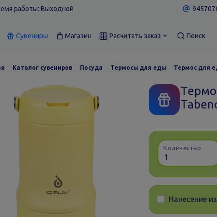
емя работы: Выходной
9457070
Сувениры
Магазин
Расчитать заказ
Поиск
ая
Каталог сувениров
Посуда
Термосы для еды
Термос для е
Термо
Taben
Количество
Нанесение и