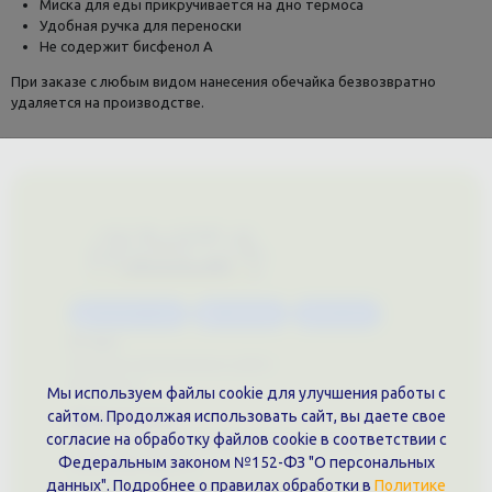
Миска для еды прикручивается на дно термоса
Удобная ручка для переноски
Не содержит бисфенол А
При заказе с любым видом нанесения обечайка безвозвратно
удаляется на производстве.
Каталог услуг
Сувениры
Магазин
О нас
Примеры выполненных работ
Вконтакте
Мы используем файлы cookie для улучшения работы с
сайтом. Продолжая использовать сайт, вы даете свое
Документы
согласие на обработку файлов cookie в соответствии с
Политика обработки персональных данных
Федеральным законом №152-ФЗ "О персональных
Публичная оферта
данных". Подробнее о правилах обработки в
Политике