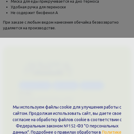
Миска для еды прикручивается на дно термоса
Удобная ручка для переноски
Не содержит бисфенол А
При заказе с любым видом нанесения обечайка безвозвратно
удаляется на производстве.
Каталог услуг
Сувениры
Магазин
О нас
Примеры выполненных работ
Вконтакте
Мы используем файлы cookie для улучшения работы с
сайтом. Продолжая использовать сайт, вы даете свое
Документы
согласие на обработку файлов cookie в соответствии с
Политика обработки персональных данных
Федеральным законом №152-ФЗ "О персональных
Публичная оферта
данных". Подробнее о правилах обработки в
Политике