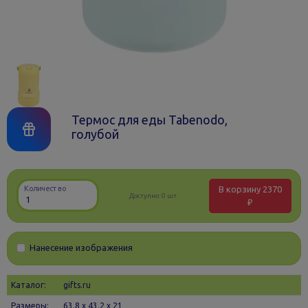
Термос для еды Tabenodo,
голубой
В корзину
2370
Количество
Доступно:
0 шт.
₽
Нанесение изображения
Каталог:
gifts.ru
Размеры:
63.8 х 43.2 x 21