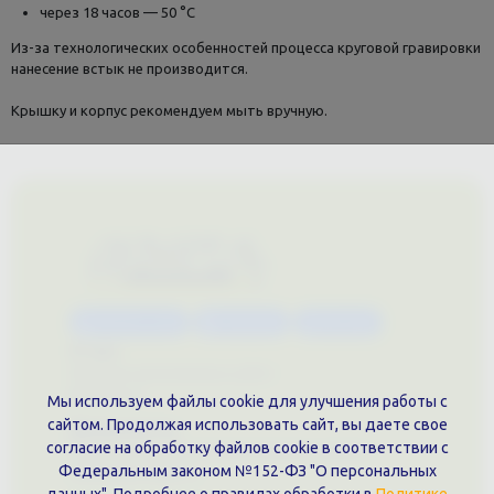
через 18 часов — 50 °С
Из-за технологических особенностей процесса круговой гравировки
нанесение встык не производится.
Крышку и корпус рекомендуем мыть вручную.
Каталог услуг
Сувениры
Магазин
О нас
Примеры выполненных работ
Вконтакте
Мы используем файлы cookie для улучшения работы с
сайтом. Продолжая использовать сайт, вы даете свое
Документы
согласие на обработку файлов cookie в соответствии с
Политика обработки персональных данных
Федеральным законом №152-ФЗ "О персональных
Публичная оферта